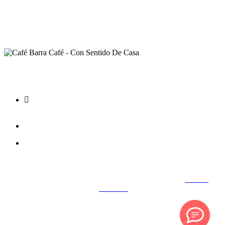
Ver sucursales
info@cafebarracafe.com
33 3585 6837
© 2018 CAFÉ BARRA CAFÉ. Todos los derechos reservados.
Aviso de
privacidad.