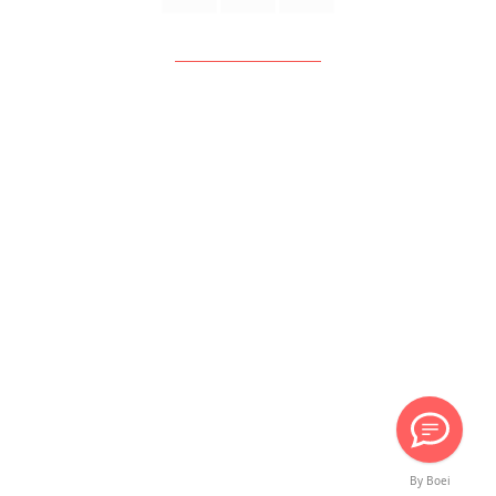
Ver sucursales
info@cafebarracafe.com
33 3585 6837
© 2018 CAFÉ BARRA CAFÉ. Todos los derechos reservados.
Aviso de
privacidad.
By Boei